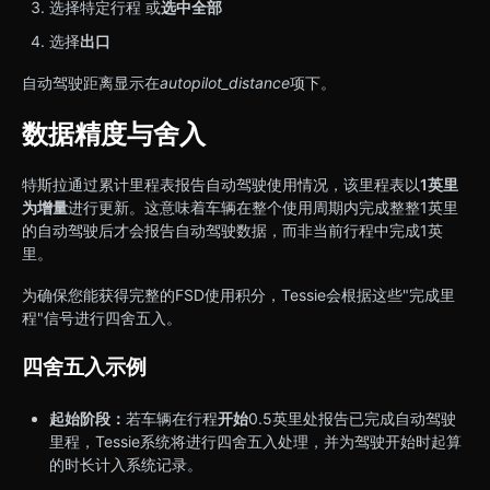
选择特定行程 或
选中全部
选择
出口
自动驾驶距离显示在
autopilot_distance
项下。
数据精度与舍入
特斯拉通过累计里程表报告自动驾驶使用情况，该里程表以
1英里
为增量
进行更新。这意味着车辆在整个使用周期内完成整整1英里
的自动驾驶后才会报告自动驾驶数据，而非当前行程中完成1英
里。
为确保您能获得完整的FSD使用积分，Tessie会根据这些"完成里
程"信号进行四舍五入。
四舍五入示例
起始阶段：
若车辆在行程
开始
0.5英里处报告已完成自动驾驶
里程，Tessie系统将进行四舍五入处理，并为驾驶开始时起算
的时长计入系统记录。