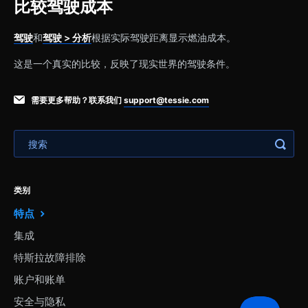
比较驾驶成本
驾驶
和
驾驶 > 分析
根据实际驾驶距离显示燃油成本。
这是一个真实的比较，反映了现实世界的驾驶条件。
需要更多帮助？联系我们
support@tessie.com
类别
特点
集成
特斯拉故障排除
账户和账单
安全与隐私